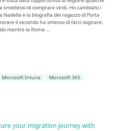
i è stata data l’opportunità di seguire qualche
a smettessi di comprare vinili. Ho cambiato i
a Nadella e la biografia del ragazzo di Porta
vorare il secondo ha smesso di farci sognare,
ndo mentre la Roma ...
Microsoft Intune
Microsoft 365
cure your migration journey with