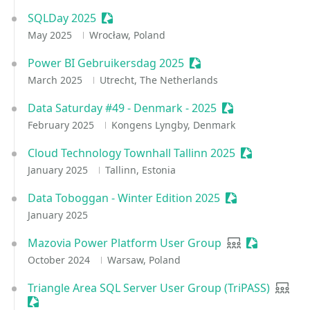
SQLDay 2025
Sessionize Event
May 2025
Wrocław, Poland
Power BI Gebruikersdag 2025
Sessionize Event
March 2025
Utrecht, The Netherlands
Data Saturday #49 - Denmark - 2025
Sessionize Event
February 2025
Kongens Lyngby, Denmark
Cloud Technology Townhall Tallinn 2025
Sessionize E
January 2025
Tallinn, Estonia
Data Toboggan - Winter Edition 2025
Sessionize Even
January 2025
Mazovia Power Platform User Group
User group
Sessionize 
October 2024
Warsaw, Poland
Triangle Area SQL Server User Group (TriPASS)
User 
Sessionize Event