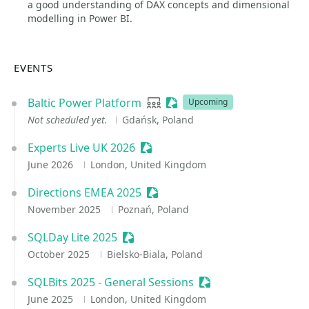
a good understanding of DAX concepts and dimensional
modelling in Power BI.
EVENTS
Baltic Power Platform
User group
Sessionize Event
Upcoming
Not scheduled yet.
Gdańsk, Poland
Experts Live UK 2026
Sessionize Event
June 2026
London, United Kingdom
Directions EMEA 2025
Sessionize Event
November 2025
Poznań, Poland
SQLDay Lite 2025
Sessionize Event
October 2025
Bielsko-Biala, Poland
SQLBits 2025 - General Sessions
Sessionize Event
June 2025
London, United Kingdom