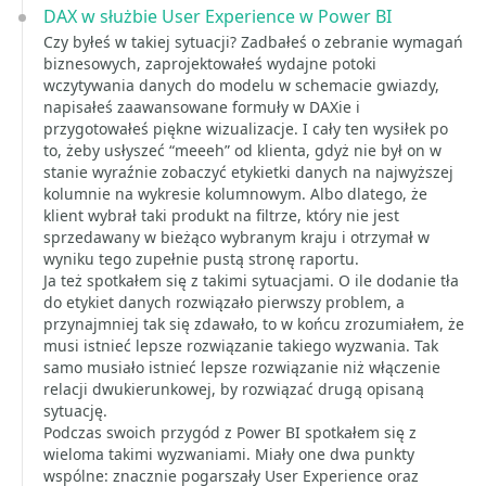
DAX w służbie User Experience w Power BI
Czy byłeś w takiej sytuacji? Zadbałeś o zebranie wymagań
biznesowych, zaprojektowałeś wydajne potoki
wczytywania danych do modelu w schemacie gwiazdy,
napisałeś zaawansowane formuły w DAXie i
przygotowałeś piękne wizualizacje. I cały ten wysiłek po
to, żeby usłyszeć “meeeh” od klienta, gdyż nie był on w
stanie wyraźnie zobaczyć etykietki danych na najwyższej
kolumnie na wykresie kolumnowym. Albo dlatego, że
klient wybrał taki produkt na filtrze, który nie jest
sprzedawany w bieżąco wybranym kraju i otrzymał w
wyniku tego zupełnie pustą stronę raportu.
Ja też spotkałem się z takimi sytuacjami. O ile dodanie tła
do etykiet danych rozwiązało pierwszy problem, a
przynajmniej tak się zdawało, to w końcu zrozumiałem, że
musi istnieć lepsze rozwiązanie takiego wyzwania. Tak
samo musiało istnieć lepsze rozwiązanie niż włączenie
relacji dwukierunkowej, by rozwiązać drugą opisaną
sytuację.
Podczas swoich przygód z Power BI spotkałem się z
wieloma takimi wyzwaniami. Miały one dwa punkty
wspólne: znacznie pogarszały User Experience oraz