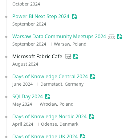
October 2024
Power BI Next Step 2024
Sessionize Event
September 2024
Warsaw Data Community Meetups 2024
User group
Sessioni
September 2024
Warsaw, Poland
Microsoft Fabric Cafe
User group
Sessionize Event
August 2024
Days of Knowledge Central 2024
Sessionize Event
June 2024
Darmstadt, Germany
SQLDay 2024
Sessionize Event
May 2024
Wrocław, Poland
Days of Knowledge Nordic 2024
Sessionize Event
April 2024
Odense, Denmark
Days of Knowledge UK 2024
Sessionize Event