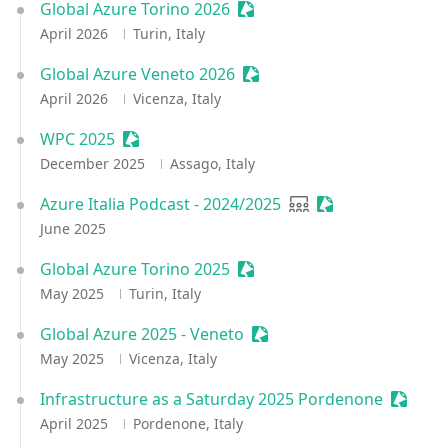
Global Azure Torino 2026
Sessionize Event
April 2026
Turin, Italy
Global Azure Veneto 2026
Sessionize Event
April 2026
Vicenza, Italy
WPC 2025
Sessionize Event
December 2025
Assago, Italy
Azure Italia Podcast - 2024/2025
User group
Sessionize Event
June 2025
Global Azure Torino 2025
Sessionize Event
May 2025
Turin, Italy
Global Azure 2025 - Veneto
Sessionize Event
May 2025
Vicenza, Italy
Infrastructure as a Saturday 2025 Pordenone
Session
April 2025
Pordenone, Italy