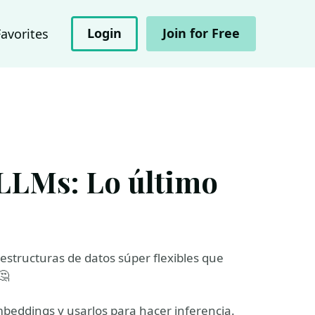
Login
Join for Free
Favorites
LLMs: Lo último
structuras de datos súper flexibles que
🤔
beddings y usarlos para hacer inferencia.