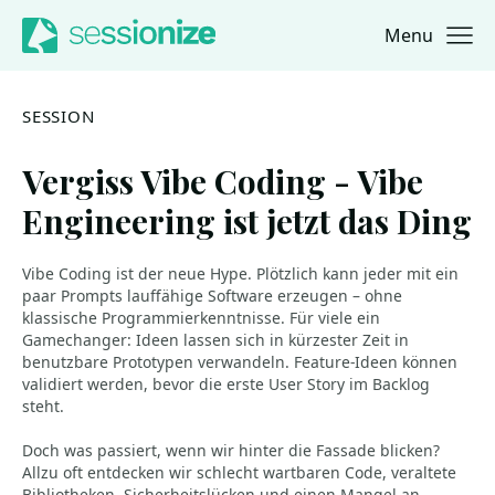
Menu
Jump to navigation
Jump to content
SESSION
Vergiss Vibe Coding - Vibe
Engineering ist jetzt das Ding
Vibe Coding ist der neue Hype. Plötzlich kann jeder mit ein
paar Prompts lauffähige Software erzeugen – ohne
klassische Programmierkenntnisse. Für viele ein
Gamechanger: Ideen lassen sich in kürzester Zeit in
benutzbare Prototypen verwandeln. Feature-Ideen können
validiert werden, bevor die erste User Story im Backlog
steht.
Doch was passiert, wenn wir hinter die Fassade blicken?
Allzu oft entdecken wir schlecht wartbaren Code, veraltete
Bibliotheken, Sicherheitslücken und einen Mangel an