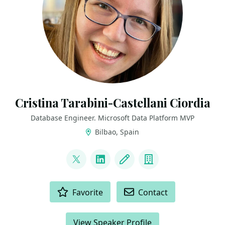
Cristina Tarabini-Castellani Ciordia
Database Engineer. Microsoft Data Platform MVP
Bilbao, Spain
LINKS
@tarabiquetevi
LinkedIn
Blog
Company
ACTIONS
Favorite
Contact
View Speaker Profile