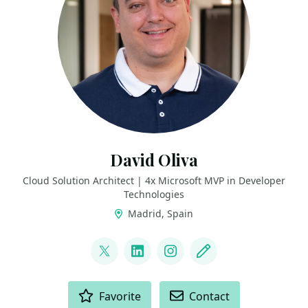
David Oliva
Cloud Solution Architect | 4x Microsoft MVP in Developer
Technologies
Madrid, Spain
LINKS
@David_Oliva_85
LinkedIn
Instagram
Blog
ACTIONS
Favorite
Contact