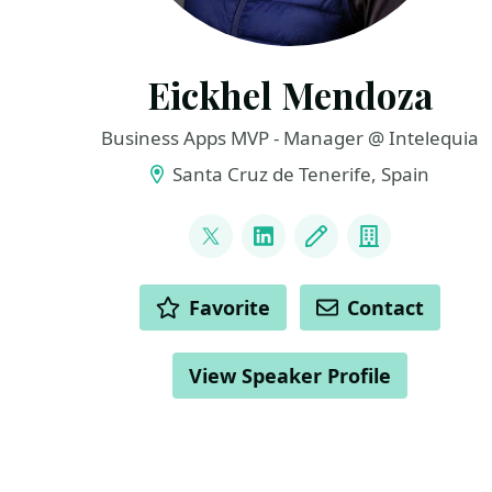
Eickhel Mendoza
Business Apps MVP - Manager @ Intelequia
Santa Cruz de Tenerife, Spain
LINKS
@Eickhel
LinkedIn
Blog
Company
ACTIONS
Favorite
Contact
View Speaker Profile