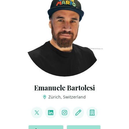
Emanuele Bartolesi
Zürich, Switzerland
LINKS
@kasuken
LinkedIn
Instagram
Blog
Company
ACTIONS