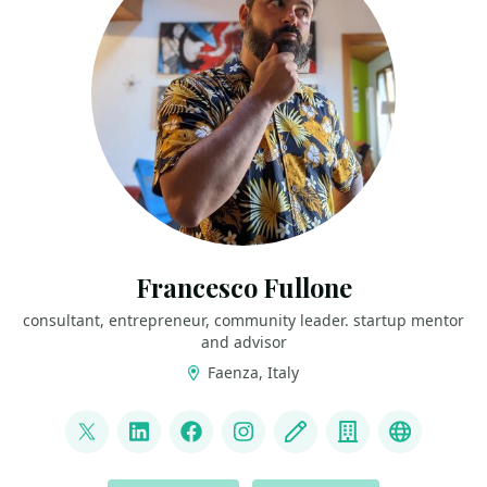
Francesco Fullone
consultant, entrepreneur, community leader. startup mentor
and advisor
Faenza, Italy
LINKS
@fullo
LinkedIn
Facebook
Instagram
Blog
Company
GSF