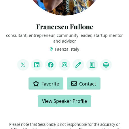
Francesco Fullone
consultant, entrepreneur, community leader, startup mentor
and advisor
Faenza, Italy
LINKS
@fullo
LinkedIn
Facebook
Instagram
Blog
Company
GSF
ACTIONS
Favorite
Contact
View Speaker Profile
Please note that Sessionize is not responsible for the accuracy or