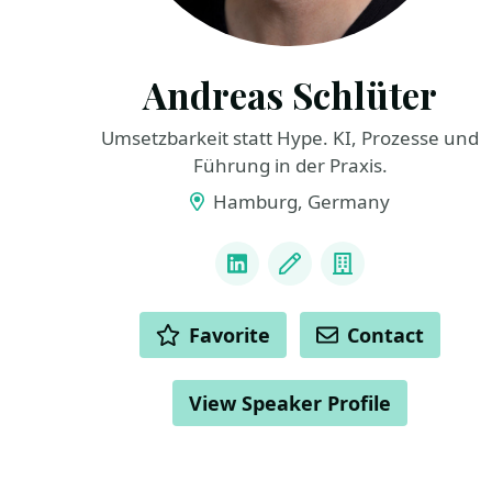
Andreas Schlüter
Umsetzbarkeit statt Hype. KI, Prozesse und
Führung in der Praxis.
Hamburg, Germany
LINKS
LinkedIn
Blog
Company
ACTIONS
Favorite
Contact
View Speaker Profile