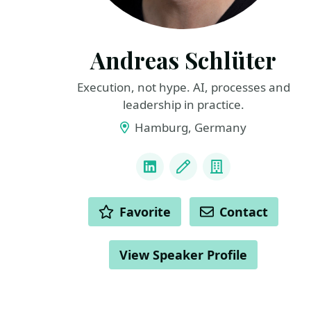
Andreas Schlüter
Execution, not hype. AI, processes and
leadership in practice.
Hamburg, Germany
LINKS
LinkedIn
Blog
Company
ACTIONS
Favorite
Contact
View Speaker Profile