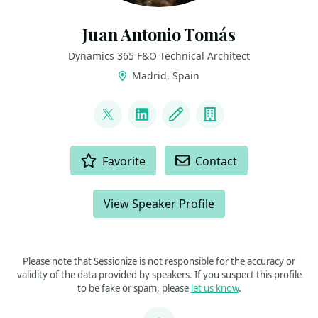
Juan Antonio Tomás
Dynamics 365 F&O Technical Architect
Madrid, Spain
LINKS
@juanan169
LinkedIn
Blog
Company
ACTIONS
Favorite
Contact
View Speaker Profile
Please note that Sessionize is not responsible for the accuracy or
validity of the data provided by speakers. If you suspect this profile
to be fake or spam, please
let us know
.