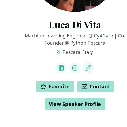
Luca Di Vita
Machine Learning Engineer @ Cy4Gate | Co-
Founder @ Python Pescara
Pescara, Italy
LINKS
LinkedIn
Instagram
Blog
ACTIONS
Favorite
Contact
View Speaker Profile