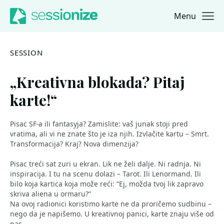
Menu
Jump to navigation
Jump to content
SESSION
„Kreativna blokada? Pitaj
karte!“
Pisac SF-a ili fantasyja? Zamislite: vaš junak stoji pred
vratima, ali vi ne znate što je iza njih. Izvlačite kartu – Smrt.
Transformacija? Kraj? Nova dimenzija?
Pisac treći sat zuri u ekran. Lik ne želi dalje. Ni radnja. Ni
inspiracija. I tu na scenu dolazi – Tarot. Ili Lenormand. Ili
bilo koja kartica koja može reći: “Ej, možda tvoj lik zapravo
skriva aliena u ormaru?”
Na ovoj radionici koristimo karte ne da proričemo sudbinu –
nego da je napišemo. U kreativnoj panici, karte znaju više od
nas.