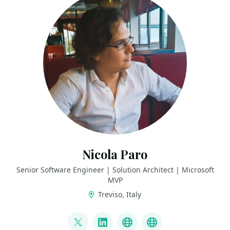
Nicola Paro
Senior Software Engineer | Solution Architect | Microsoft
MVP
Treviso, Italy
LINKS
@nicola_paro
LinkedIn
GitHub
nicolaparo.bsky.