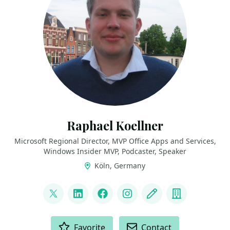
Raphael Koellner
Microsoft Regional Director, MVP Office Apps and Services,
Windows Insider MVP, Podcaster, Speaker
Köln, Germany
LINKS
@ra_koellner
LinkedIn
Facebook
Instagram
Blog
Company
ACTIONS
Favorite
Contact