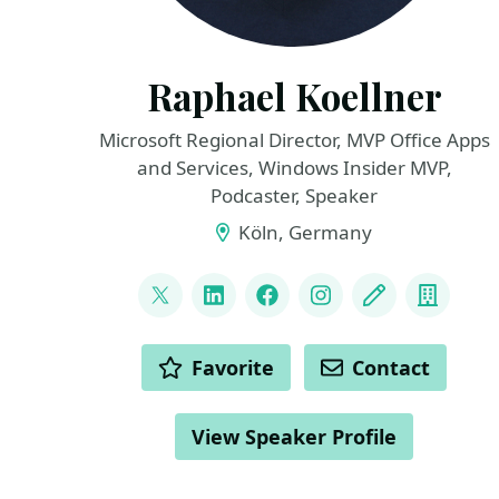
Raphael Koellner
Microsoft Regional Director, MVP Office Apps
and Services, Windows Insider MVP,
Podcaster, Speaker
Köln, Germany
LINKS
@ra_koellner
LinkedIn
Facebook
Instagram
Blog
Compa
ACTIONS
Favorite
Contact
View Speaker Profile