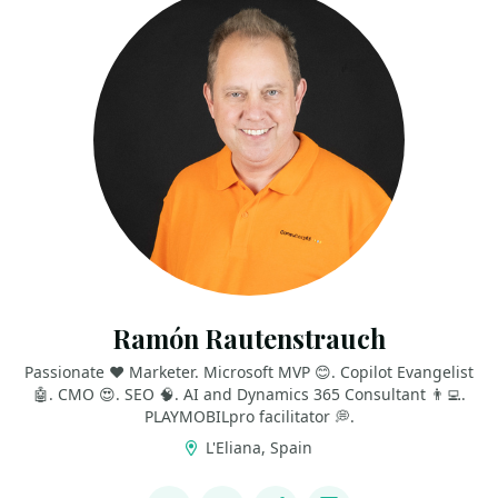
Ramón Rautenstrauch
Passionate ❤ Marketer. Microsoft MVP 😊. Copilot Evangelist
🤖. CMO 😍. SEO 🧠. AI and Dynamics 365 Consultant 👨‍💻.
PLAYMOBILpro facilitator 💭.
L'Eliana, Spain
LINKS