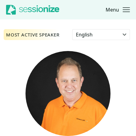
Menu
Jump to navigation
Jump to content
Select language
MOST ACTIVE SPEAKER