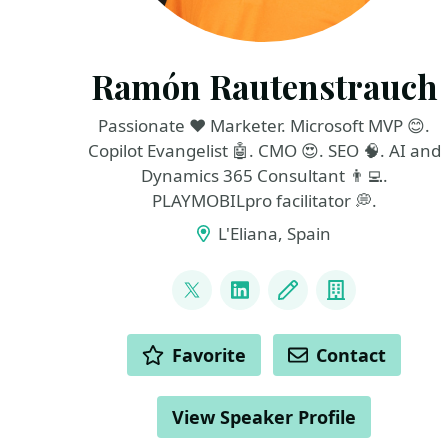
Ramón Rautenstrauch
Passionate ❤ Marketer. Microsoft MVP 😊.
Copilot Evangelist 🤖. CMO 😍. SEO 🧠. AI and
Dynamics 365 Consultant 👨‍💻.
PLAYMOBILpro facilitator 💭.
L'Eliana, Spain
LINKS
@RamonRauten
LinkedIn
Blog
Company
ACTIONS
Favorite
Contact
View Speaker Profile