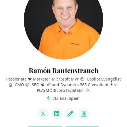
Ramón Rautenstrauch
Passionate ❤ Marketer. Microsoft MVP 😊. Copilot Evangelist
🤖. CMO 😍. SEO 🧠. AI and Dynamics 365 Consultant 👨‍💻.
PLAYMOBILpro facilitator 💭.
L'Eliana, Spain
LINKS
@RamonRauten
LinkedIn
Blog
Company