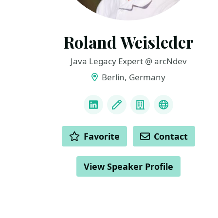
Roland Weisleder
Java Legacy Expert @ arcNdev
Berlin, Germany
LINKS
LinkedIn
Blog
Company
Bluesky
ACTIONS
Favorite
Contact
View Speaker Profile