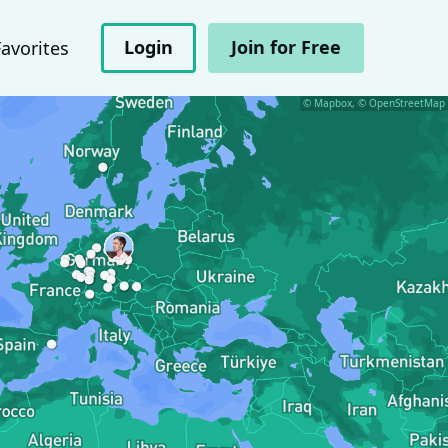
Login
Join for Free
Favorites
© Mapbox, © OpenStreetMap