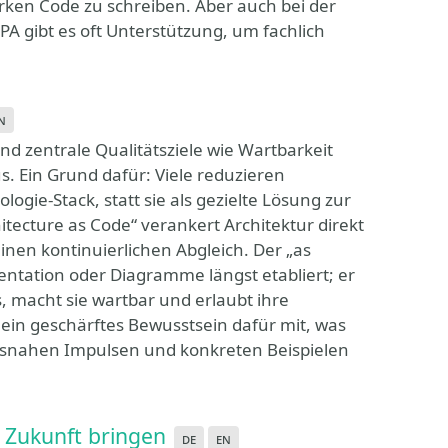
rken Code zu schreiben. Aber auch bei der
 gibt es oft Unterstützung, um fachlich
n
nd zentrale Qualitätsziele wie Wartbarkeit
. Ein Grund dafür: Viele reduzieren
ogie-Stack, statt sie als gezielte Lösung zur
hitecture as Code“ verankert Architektur direkt
inen kontinuierlichen Abgleich. Der „as
entation oder Diagramme längst etabliert; er
, macht sie wartbar und erlaubt ihre
in geschärftes Bewusstsein dafür mit, was
xisnahen Impulsen und konkreten Beispielen
e Zukunft bringen
de
en