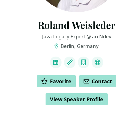
Roland Weisleder
Java Legacy Expert @ arcNdev
Berlin, Germany
LINKS
LinkedIn
Blog
Company
Bluesky
ACTIONS
Favorite
Contact
View Speaker Profile