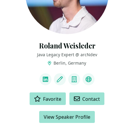
Roland Weisleder
Java Legacy Expert @ arcNdev
Berlin, Germany
LINKS
LinkedIn
Blog
Company
Bluesky
ACTIONS
Favorite
Contact
View Speaker Profile