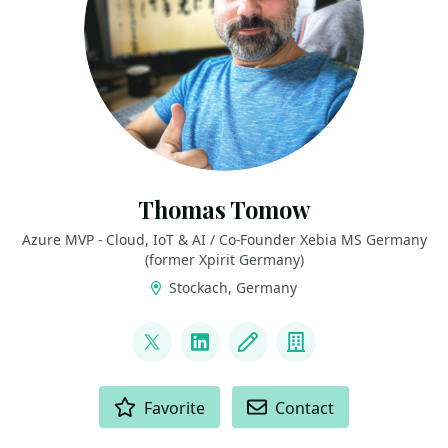
Thomas Tomow
Azure MVP - Cloud, IoT & AI / Co-Founder Xebia MS Germany
(former Xpirit Germany)
Stockach, Germany
LINKS
@toto_san1
LinkedIn
Blog
Company
ACTIONS
Favorite
Contact