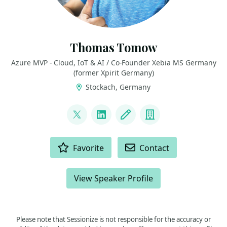
Thomas Tomow
Azure MVP - Cloud, IoT & AI / Co-Founder Xebia MS Germany
(former Xpirit Germany)
Stockach, Germany
LINKS
@toto_san1
LinkedIn
Blog
Company
ACTIONS
Favorite
Contact
View Speaker Profile
Please note that Sessionize is not responsible for the accuracy or