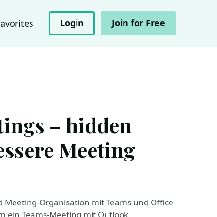
Login
Join for Free
Favorites
ings – hidden
essere Meeting
nd Meeting-Organisation mit Teams und Office
m ein Teams-Meeting mit Outlook