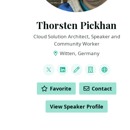
Thorsten Pickhan
Cloud Solution Architect, Speaker and
Community Worker
Witten, Germany
LINKS
@tpickhan
LinkedIn
Blog
Company
Bluesky
ACTIONS
Favorite
Contact
View Speaker Profile