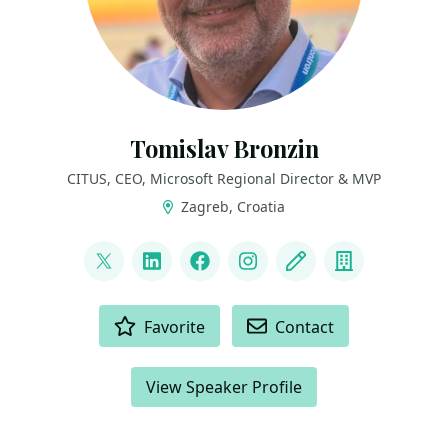
Tomislav Bronzin
CITUS, CEO, Microsoft Regional Director & MVP
Zagreb, Croatia
LINKS
@tbronzin
LinkedIn
Facebook
Instagram
Blog
Company
ACTIONS
Favorite
Contact
View Speaker Profile