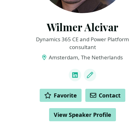
Wilmer Alcivar
Dynamics 365 CE and Power Platform
consultant
Amsterdam, The Netherlands
LINKS
LinkedIn
Blog
ACTIONS
Favorite
Contact
View Speaker Profile