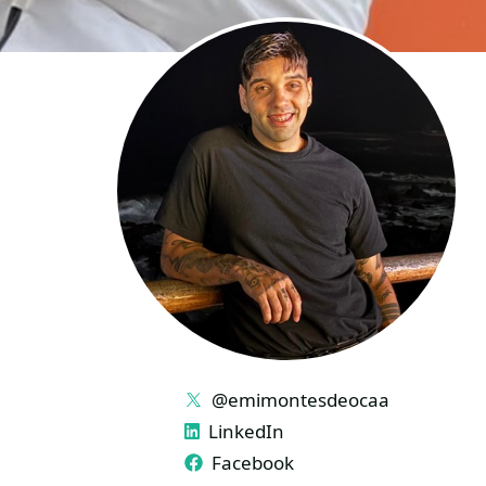
LINKS
@emimontesdeocaa
LinkedIn
Facebook