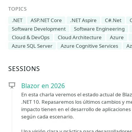
TOPICS
.NET
ASP.NET Core
.NET Aspire
C#.Net
Software Development
Software Engineering
Cloud & DevOps
Cloud Architecture
Azure
Azure SQL Server
Azure Cognitive Services
Az
SESSIONS
Blazor en 2026
En esta charla veremos el estado actual de Bla
.NET 10. Repasaremos los últimos cambios y me
impacto tienen en el desarrollo de aplicacione
según cada escenario.
Una visión clara y práctica para desarrolladore