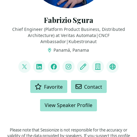
Fabrizio Sgura
Chief Engineer (Platform Product Business, Distributed
Architecture) at Veritas Automata|CNCF
Ambassador|Kubestronaut
Panamá, Panama
LINKS
@FabrizioVeritas
LinkedIn
Facebook
Instagram
Blog
Company
Fedivers
ACTIONS
Favorite
Contact
View Speaker Profile
Please note that Sessionize is not responsible for the accuracy or
validity of the data provided by speakers. If you suspect this profile