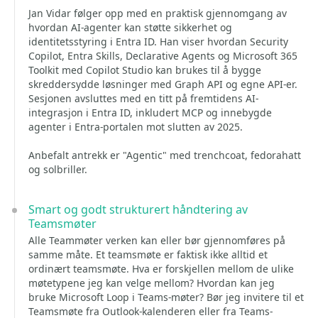
Jan Vidar følger opp med en praktisk gjennomgang av
hvordan AI-agenter kan støtte sikkerhet og
identitetsstyring i Entra ID. Han viser hvordan Security
Copilot, Entra Skills, Declarative Agents og Microsoft 365
Toolkit med Copilot Studio kan brukes til å bygge
skreddersydde løsninger med Graph API og egne API-er.
Sesjonen avsluttes med en titt på fremtidens AI-
integrasjon i Entra ID, inkludert MCP og innebygde
agenter i Entra-portalen mot slutten av 2025.
Anbefalt antrekk er "Agentic" med trenchcoat, fedorahatt
og solbriller.
Smart og godt strukturert håndtering av
Teamsmøter
Alle Teammøter verken kan eller bør gjennomføres på
samme måte. Et teamsmøte er faktisk ikke alltid et
ordinært teamsmøte. Hva er forskjellen mellom de ulike
møtetypene jeg kan velge mellom? Hvordan kan jeg
bruke Microsoft Loop i Teams-møter? Bør jeg invitere til et
Teamsmøte fra Outlook-kalenderen eller fra Teams-