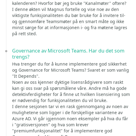
kalenderen? Hvorfor bør jeg bruke "Kanalmøter" oftere?
I denne økten vil Magnus fortelle og vise noe av den
viktigste funksjonaliteten du bør bruke for å invitere til-
og gjennomføre Teamsmøter på en smart måte og ikke
minst sørge for at informasjonen i- og fra møtene lagres
på rett sted.
Governance av Microsoft Teams. Har du det som
trengs?
Hva trenger du for å kunne implementere god sikkerhet
og Governance for Microsoft Teams? Svaret er som vanlig
"It Depends".
Noen av oss kjenner dyktige lisensrådgivere som raskt
kan gi oss svar på spørsmålene våre. Andre må ha gode
detektivferdigheter for å finne ut hvilken lisensiering som
er nødvendig for funksjonaliteten du vil bruke.
I denne sesjonen tar vi en rask gjennomgang av noen av
mulighetene som ligger i de forskjellige variantene av
Azure AD. Vi går igjennom noen eksempler på hva du får
i "gratisversjonen" og hva som krever
"premiumfunksjonalitet" for å implementere god