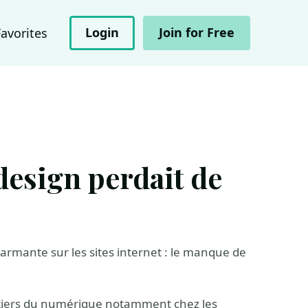
Login
Join for Free
Favorites
e design perdait de
armante sur les sites internet : le manque de
étiers du numérique notamment chez les