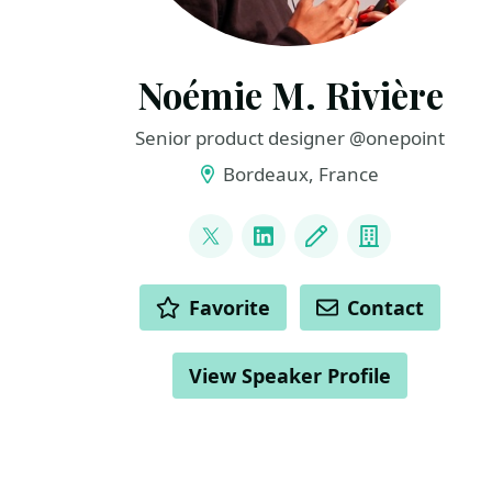
Noémie M. Rivière
Senior product designer @onepoint
Bordeaux, France
LINKS
@campb_LLs
LinkedIn
Blog
Company
ACTIONS
Favorite
Contact
View Speaker Profile