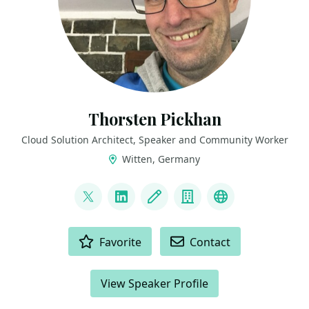
Thorsten Pickhan
Cloud Solution Architect, Speaker and Community Worker
Witten, Germany
LINKS
@tpickhan
LinkedIn
Blog
Company
Bluesky
ACTIONS
Favorite
Contact
View Speaker Profile