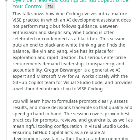
Bye Vibe, Hello VISE Coding! GitHub Copilot Under
Your Control
en
This talk shows how Vibe Coding evolves into a mature
VISE practice in which an AI development assistant does
not perform magic but follows guidance. Between
enthusiasm and skepticism, Vibe Coding is often
celebrated or condemned as a black box. This session
puts an end to black-and-white thinking and finds the
balance, like yin and yang. Vibe has its place for
exploration and rapid ideation, but serious enterprise
requirements demand leadership, transparency, and
accountability. Gregor Biswanger is a generative AI
expert and Microsoft MVP for AI, works closely with the
GitHub Copilot team for Visual Studio Code, and provides
a well-founded introduction to VISE Coding.
You will learn how to formulate prompts clearly, assess
results, and make decisions traceable so that quality and
speed go hand in hand. The session covers proven best
practices for prompts, reviews, and guardrails, as well as
meaningful tooling configuration in Visual Studio Code,
ensuring GitHub Copilot acts as a reliable AI
development assistant rather than a random generator.