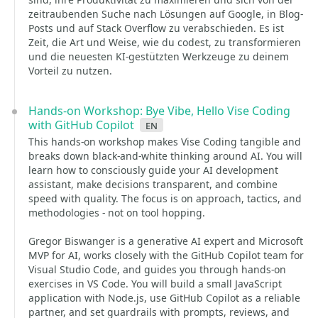
zeitraubenden Suche nach Lösungen auf Google, in Blog-
Posts und auf Stack Overflow zu verabschieden. Es ist
Zeit, die Art und Weise, wie du codest, zu transformieren
und die neuesten KI-gestützten Werkzeuge zu deinem
Vorteil zu nutzen.
Hands-on Workshop: Bye Vibe, Hello Vise Coding
with GitHub Copilot
en
This hands-on workshop makes Vise Coding tangible and
breaks down black-and-white thinking around AI. You will
learn how to consciously guide your AI development
assistant, make decisions transparent, and combine
speed with quality. The focus is on approach, tactics, and
methodologies - not on tool hopping.
Gregor Biswanger is a generative AI expert and Microsoft
MVP for AI, works closely with the GitHub Copilot team for
Visual Studio Code, and guides you through hands-on
exercises in VS Code. You will build a small JavaScript
application with Node.js, use GitHub Copilot as a reliable
partner, and set guardrails with prompts, reviews, and