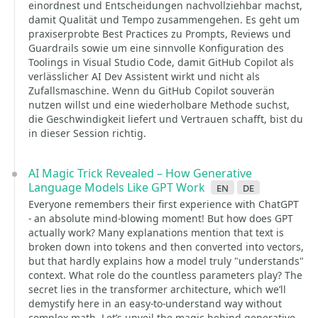
einordnest und Entscheidungen nachvollziehbar machst,
damit Qualität und Tempo zusammengehen. Es geht um
praxiserprobte Best Practices zu Prompts, Reviews und
Guardrails sowie um eine sinnvolle Konfiguration des
Toolings in Visual Studio Code, damit GitHub Copilot als
verlässlicher AI Dev Assistent wirkt und nicht als
Zufallsmaschine. Wenn du GitHub Copilot souverän
nutzen willst und eine wiederholbare Methode suchst,
die Geschwindigkeit liefert und Vertrauen schafft, bist du
in dieser Session richtig.
AI Magic Trick Revealed – How Generative
Language Models Like GPT Work
en
de
Everyone remembers their first experience with ChatGPT
- an absolute mind-blowing moment! But how does GPT
actually work? Many explanations mention that text is
broken down into tokens and then converted into vectors,
but that hardly explains how a model truly "understands"
context. What role do the countless parameters play? The
secret lies in the transformer architecture, which we’ll
demystify here in an easy-to-understand way without
complex math. Let’s unveil the magic behind generative