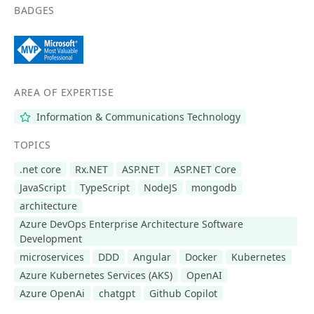
BADGES
AREA OF EXPERTISE
Information & Communications Technology
TOPICS
.net core
Rx.NET
ASP.NET
ASP.NET Core
JavaScript
TypeScript
NodeJS
mongodb
architecture
Azure DevOps Enterprise Architecture Software
Development
microservices
DDD
Angular
Docker
Kubernetes
Azure Kubernetes Services (AKS)
OpenAI
Azure OpenAi
chatgpt
Github Copilot