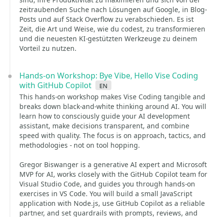
zeitraubenden Suche nach Lösungen auf Google, in Blog-
Posts und auf Stack Overflow zu verabschieden. Es ist
Zeit, die Art und Weise, wie du codest, zu transformieren
und die neuesten KI-gestützten Werkzeuge zu deinem
Vorteil zu nutzen.
Hands-on Workshop: Bye Vibe, Hello Vise Coding
with GitHub Copilot
en
This hands-on workshop makes Vise Coding tangible and
breaks down black-and-white thinking around AI. You will
learn how to consciously guide your AI development
assistant, make decisions transparent, and combine
speed with quality. The focus is on approach, tactics, and
methodologies - not on tool hopping.
Gregor Biswanger is a generative AI expert and Microsoft
MVP for AI, works closely with the GitHub Copilot team for
Visual Studio Code, and guides you through hands-on
exercises in VS Code. You will build a small JavaScript
application with Node.js, use GitHub Copilot as a reliable
partner, and set guardrails with prompts, reviews, and