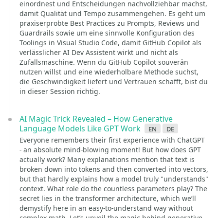
einordnest und Entscheidungen nachvollziehbar machst,
damit Qualität und Tempo zusammengehen. Es geht um
praxiserprobte Best Practices zu Prompts, Reviews und
Guardrails sowie um eine sinnvolle Konfiguration des
Toolings in Visual Studio Code, damit GitHub Copilot als
verlässlicher AI Dev Assistent wirkt und nicht als
Zufallsmaschine. Wenn du GitHub Copilot souverän
nutzen willst und eine wiederholbare Methode suchst,
die Geschwindigkeit liefert und Vertrauen schafft, bist du
in dieser Session richtig.
AI Magic Trick Revealed – How Generative
Language Models Like GPT Work
en
de
Everyone remembers their first experience with ChatGPT
- an absolute mind-blowing moment! But how does GPT
actually work? Many explanations mention that text is
broken down into tokens and then converted into vectors,
but that hardly explains how a model truly "understands"
context. What role do the countless parameters play? The
secret lies in the transformer architecture, which we’ll
demystify here in an easy-to-understand way without
complex math. Let’s unveil the magic behind generative