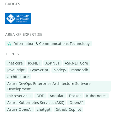
BADGES
AREA OF EXPERTISE
Information & Communications Technology
TOPICS
.net core
Rx.NET
ASP.NET
ASP.NET Core
JavaScript
TypeScript
NodeJS
mongodb
architecture
Azure DevOps Enterprise Architecture Software
Development
microservices
DDD
Angular
Docker
Kubernetes
Azure Kubernetes Services (AKS)
OpenAI
Azure OpenAi
chatgpt
Github Copilot