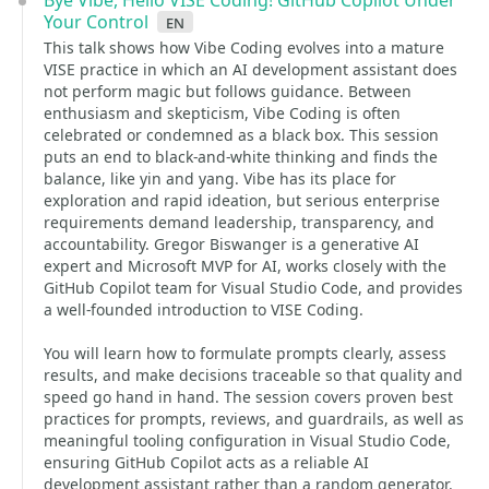
Bye Vibe, Hello VISE Coding! GitHub Copilot Under
Your Control
en
This talk shows how Vibe Coding evolves into a mature
VISE practice in which an AI development assistant does
not perform magic but follows guidance. Between
enthusiasm and skepticism, Vibe Coding is often
celebrated or condemned as a black box. This session
puts an end to black-and-white thinking and finds the
balance, like yin and yang. Vibe has its place for
exploration and rapid ideation, but serious enterprise
requirements demand leadership, transparency, and
accountability. Gregor Biswanger is a generative AI
expert and Microsoft MVP for AI, works closely with the
GitHub Copilot team for Visual Studio Code, and provides
a well-founded introduction to VISE Coding.
You will learn how to formulate prompts clearly, assess
results, and make decisions traceable so that quality and
speed go hand in hand. The session covers proven best
practices for prompts, reviews, and guardrails, as well as
meaningful tooling configuration in Visual Studio Code,
ensuring GitHub Copilot acts as a reliable AI
development assistant rather than a random generator.