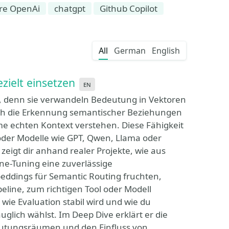
re OpenAi
chatgpt
Github Copilot
All
German
English
ielt einsetzen
en
, denn sie verwandeln Bedeutung in Vektoren
ich die Erkennung semantischer Beziehungen
me echten Kontext verstehen. Diese Fähigkeit
oder Modelle wie GPT, Qwen, Llama oder
zeigt dir anhand realer Projekte, wie aus
e-Tuning eine zuverlässige
eddings für Semantic Routing fruchten,
line, zum richtigen Tool oder Modell
wie Evaluation stabil wird und wie du
glich wählst. Im Deep Dive erklärt er die
deutungsräumen und den Einfluss von