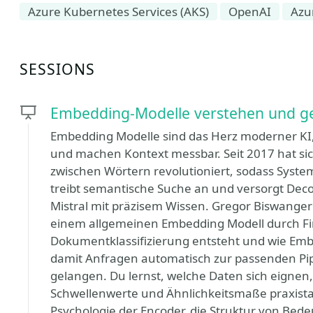
Azure Kubernetes Services (AKS)
OpenAI
Azu
SESSIONS
Embedding-Modelle verstehen und gez
Embedding Modelle sind das Herz moderner KI
und machen Kontext messbar. Seit 2017 hat s
zwischen Wörtern revolutioniert, sodass Syste
treibt semantische Suche an und versorgt Dec
Mistral mit präzisem Wissen. Gregor Biswanger 
einem allgemeinen Embedding Modell durch Fin
Dokumentklassifizierung entsteht und wie Emb
damit Anfragen automatisch zur passenden Pipe
gelangen. Du lernst, welche Daten sich eignen, 
Schwellenwerte und Ähnlichkeitsmaße praxistau
Psychologie der Encoder, die Struktur von Be