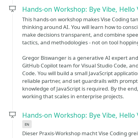
Hands-on Workshop: Bye Vibe, Hello V
This hands-on workshop makes Vise Coding tan
thinking around AI. You will learn how to consc
make decisions transparent, and combine speed 
tactics, and methodologies - not on tool hoppin
Gregor Biswanger is a generative AI expert and 
GitHub Copilot team for Visual Studio Code, an
Code. You will build a small JavaScript applicati
reliable partner, and set guardrails with prompt
knowledge of JavaScript is required. By the end
working that scales in enterprise projects.
Hands-on Workshop: Bye Vibe, Hello V
en
Dieser Praxis-Workshop macht Vise Coding gre