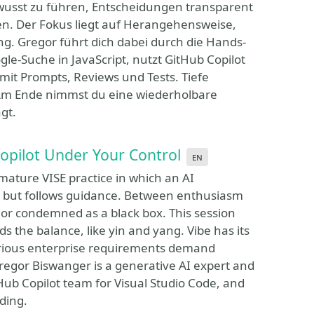
ewusst zu führen, Entscheidungen transparent
n. Der Fokus liegt auf Herangehensweise,
g. Gregor führt dich dabei durch die Hands-
le-Suche in JavaScript, nutzt GitHub Copilot
 mit Prompts, Reviews und Tests. Tiefe
. Am Ende nimmst du eine wiederholbare
gt.
Copilot Under Your Control
en
mature VISE practice in which an AI
 but follows guidance. Between enthusiasm
d or condemned as a black box. This session
s the balance, like yin and yang. Vibe has its
serious enterprise requirements demand
Gregor Biswanger is a generative AI expert and
tHub Copilot team for Visual Studio Code, and
ding.