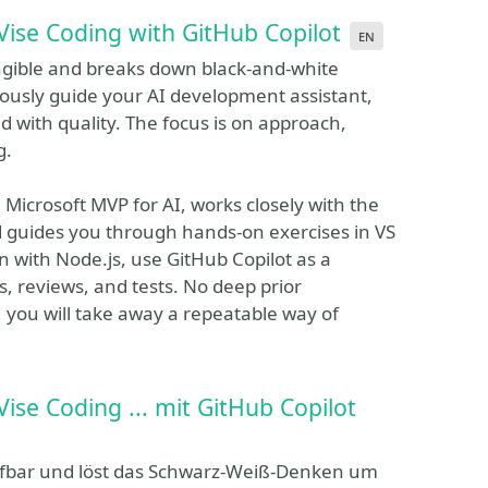
ise Coding with GitHub Copilot
en
gible and breaks down black-and-white
iously guide your AI development assistant,
with quality. The focus is on approach,
g.
Microsoft MVP for AI, works closely with the
d guides you through hands-on exercises in VS
on with Node.js, use GitHub Copilot as a
s, reviews, and tests. No deep prior
, you will take away a repeatable way of
ise Coding ... mit GitHub Copilot
ifbar und löst das Schwarz-Weiß-Denken um