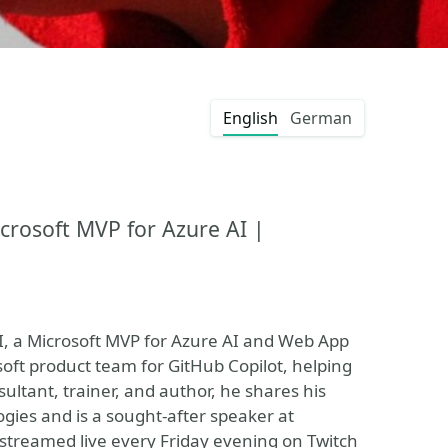
English
German
crosoft MVP for Azure AI |
AI, a Microsoft MVP for Azure AI and Web App
oft product team for GitHub Copilot, helping
ltant, trainer, and author, he shares his
ogies and is a sought-after speaker at
 streamed live every Friday evening on Twitch