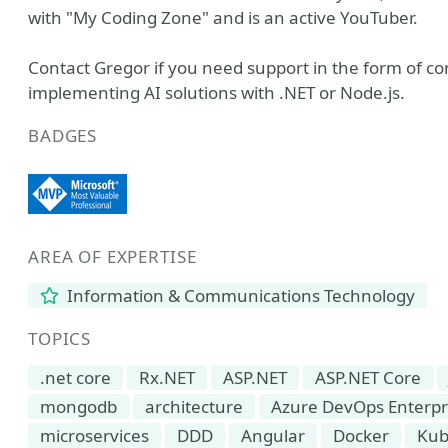
with "My Coding Zone" and is an active YouTuber.
Contact Gregor if you need support in the form of con
implementing AI solutions with .NET or Node.js.
BADGES
AREA OF EXPERTISE
Information & Communications Technology
TOPICS
.net core
Rx.NET
ASP.NET
ASP.NET Core
mongodb
architecture
Azure DevOps Enterpr
microservices
DDD
Angular
Docker
Kub