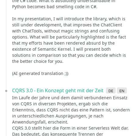
the C# code. What is absolutely understandable in
Python becomes bad smelling code in C#.
In my presentation, I will introduce the library, which is
still under development, that improves the ChatClient
with ChatTools, without magic strings and confusing
options. What will be particularly highlighted is the fact
that my efforts have been rendered absurd by the
existence of Semantic Kernel. I will present both
solutions in comparison so that you can decide which is
the better choice for you.
(AI generated translation ;))
CQRS 3.0 - Ein Konzept geht mit der Zeit
de
en
Im Laufe der Jahre und dem damit verbundenen Einsatz
von CQRS in diversen Projekten, ergab sich die
Erkenntnis, dass CQRS nicht das eine Pattern ist, sondern
in unterschiedlichen Ausprägungen, je nach
Anwendungsfall, erscheint.
CQRS 3.0 stellt hier die Form in einer Serverless Welt dar.
Das bedeutet, das konsequente Trennen der