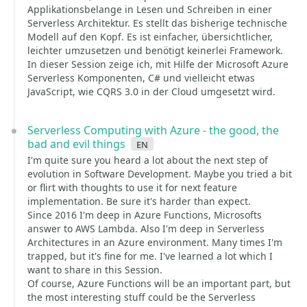
Applikationsbelange in Lesen und Schreiben in einer
Serverless Architektur. Es stellt das bisherige technische
Modell auf den Kopf. Es ist einfacher, übersichtlicher,
leichter umzusetzen und benötigt keinerlei Framework.
In dieser Session zeige ich, mit Hilfe der Microsoft Azure
Serverless Komponenten, C# und vielleicht etwas
JavaScript, wie CQRS 3.0 in der Cloud umgesetzt wird.
Serverless Computing with Azure - the good, the
bad and evil things
en
I'm quite sure you heard a lot about the next step of
evolution in Software Development. Maybe you tried a bit
or flirt with thoughts to use it for next feature
implementation. Be sure it's harder than expect.
Since 2016 I'm deep in Azure Functions, Microsofts
answer to AWS Lambda. Also I'm deep in Serverless
Architectures in an Azure environment. Many times I'm
trapped, but it's fine for me. I've learned a lot which I
want to share in this Session.
Of course, Azure Functions will be an important part, but
the most interesting stuff could be the Serverless