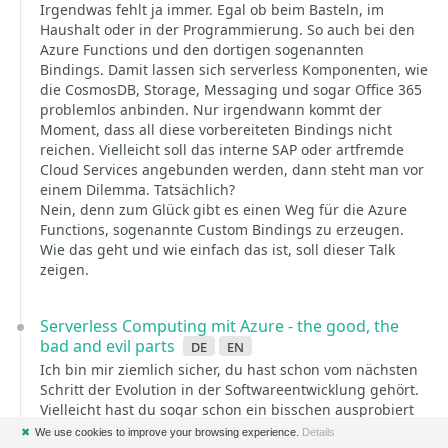
Irgendwas fehlt ja immer. Egal ob beim Basteln, im
Haushalt oder in der Programmierung. So auch bei den
Azure Functions und den dortigen sogenannten
Bindings. Damit lassen sich serverless Komponenten, wie
die CosmosDB, Storage, Messaging und sogar Office 365
problemlos anbinden. Nur irgendwann kommt der
Moment, dass all diese vorbereiteten Bindings nicht
reichen. Vielleicht soll das interne SAP oder artfremde
Cloud Services angebunden werden, dann steht man vor
einem Dilemma. Tatsächlich?
Nein, denn zum Glück gibt es einen Weg für die Azure
Functions, sogenannte Custom Bindings zu erzeugen.
Wie das geht und wie einfach das ist, soll dieser Talk
zeigen.
Serverless Computing mit Azure - the good, the
bad and evil parts
de
en
Ich bin mir ziemlich sicher, du hast schon vom nächsten
Schritt der Evolution in der Softwareentwicklung gehört.
Vielleicht hast du sogar schon ein bisschen ausprobiert
oder spielst mit dem Gedanken serverless Technologien
✖
We use cookies to improve your browsing experience.
Details