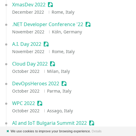
XmasDev 2022
Sessionize Event
December 2022
Rome, Italy
.NET Developer Conference '22
Sessionize Event
November 2022
Köln, Germany
A.I. Day 2022
Sessionize Event
November 2022
Rome, Italy
Cloud Day 2022
Sessionize Event
October 2022
Milan, Italy
DevOpsHeroes 2022
Sessionize Event
October 2022
Parma, Italy
WPC 2022
Sessionize Event
October 2022
Assago, Italy
AI and IoT Bulgaria Summit 2022
Sessionize Event
September 2022
Sofia, Bulgaria
✖
We use cookies to improve your browsing experience.
Details