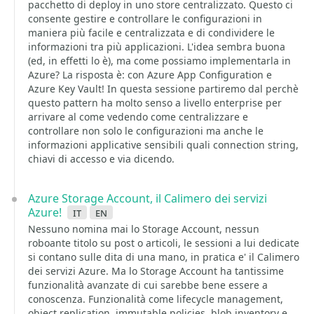
pacchetto di deploy in uno store centralizzato. Questo ci
consente gestire e controllare le configurazioni in
maniera più facile e centralizzata e di condividere le
informazioni tra più applicazioni. L'idea sembra buona
(ed, in effetti lo è), ma come possiamo implementarla in
Azure? La risposta è: con Azure App Configuration e
Azure Key Vault! In questa sessione partiremo dal perchè
questo pattern ha molto senso a livello enterprise per
arrivare al come vedendo come centralizzare e
controllare non solo le configurazioni ma anche le
informazioni applicative sensibili quali connection string,
chiavi di accesso e via dicendo.
Azure Storage Account, il Calimero dei servizi
Azure!
it
en
Nessuno nomina mai lo Storage Account, nessun
roboante titolo su post o articoli, le sessioni a lui dedicate
si contano sulle dita di una mano, in pratica e' il Calimero
dei servizi Azure. Ma lo Storage Account ha tantissime
funzionalità avanzate di cui sarebbe bene essere a
conoscenza. Funzionalità come lifecycle management,
object replication, immutable policies, blob inventory e