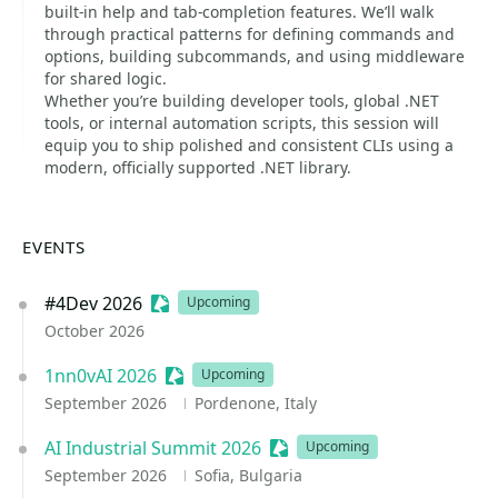
built-in help and tab-completion features. We’ll walk
through practical patterns for defining commands and
options, building subcommands, and using middleware
for shared logic.
Whether you’re building developer tools, global .NET
tools, or internal automation scripts, this session will
equip you to ship polished and consistent CLIs using a
modern, officially supported .NET library.
EVENTS
#4Dev 2026
Sessionize Event
Upcoming
October 2026
1nn0vAI 2026
Sessionize Event
Upcoming
September 2026
Pordenone, Italy
AI Industrial Summit 2026
Sessionize Event
Upcoming
September 2026
Sofia, Bulgaria