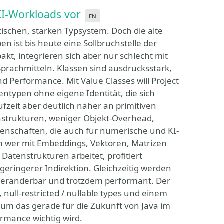
 KI-Workloads vor
en
tischen, starken Typsystem. Doch die alte
 ist bis heute eine Sollbruchstelle der
akt, integrieren sich aber nur schlecht mit
prachmitteln. Klassen sind ausdrucksstark,
nd Performance. Mit Value Classes will Project
tentypen ohne eigene Identität, die sich
ufzeit aber deutlich näher an primitiven
nstrukturen, weniger Objekt-Overhead,
genschaften, die auch für numerische und KI-
 wer mit Embeddings, Vektoren, Matrizen
atenstrukturen arbeitet, profitiert
eringerer Indirektion. Gleichzeitig werden
unveränderbar und trotzdem performant. Der
, null-restricted / nullable types und einem
rum das gerade für die Zukunft von Java im
rmance wichtig wird.