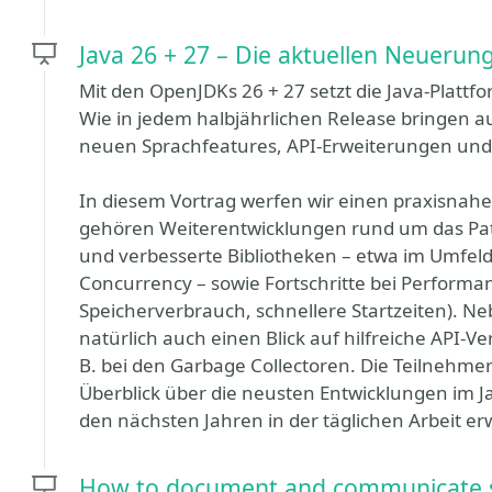
Java 26 + 27 – Die aktuellen Neuerun
Mit den OpenJDKs 26 + 27 setzt die Java-Plattfo
Wie in jedem halbjährlichen Release bringen a
neuen Sprachfeatures, API-Erweiterungen und 
In diesem Vortrag werfen wir einen praxisnahe
gehören Weiterentwicklungen rund um das Pat
und verbesserte Bibliotheken – etwa im Umfeld
Concurrency – sowie Fortschritte bei Perform
Speicherverbrauch, schnellere Startzeiten). N
natürlich auch einen Blick auf hilfreiche API
B. bei den Garbage Collectoren. Die Teilnehm
Überblick über die neusten Entwicklungen im J
den nächsten Jahren in der täglichen Arbeit er
How to document and communicate so