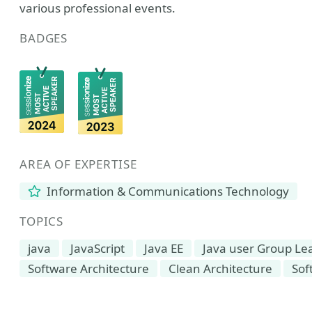
various professional events.
BADGES
AREA OF EXPERTISE
Information & Communications Technology
TOPICS
java
JavaScript
Java EE
Java user Group Le
Software Architecture
Clean Architecture
Sof