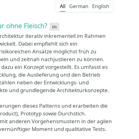
All
German
English
r ohne Fleisch?
en
chitektur iterativ inkrementell im Rahmen
ickelt. Dabei empfiehlt sich ein
 risikoreichen Ansätze möglichst früh zu
eln und zeitnah nachjustieren zu können.
 dazu ein Konzept vorgestellt. Es umfasst es
cklung, die Auslieferung und den Betrieb
 zählen neben der Entwicklungs- und
unkte und grundlegende Architekturkonzepte.
derungen dieses Patterns und erarbeiten die
oduct), Prototyp sowie Durchstich.
mit anderen Vorgehensmustern in der agilen
r vernünftiger Moment und qualitative Tests.