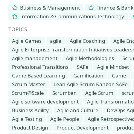
Business & Management
Finance & Bank
Information & Communications Technology
TOPICS
Agile Games
agile
Agile Coaching
Agile En
Agile Enterprise Transformation Initiatives Leaders
agile management
Agile Methodologies
Scru
Professional Transitions
SAFe
Agile Mindset
Game Based Learning
Gamification
Game
Scrum Master
Lean Agile Scrum Kanban SAFe
Scrum@Scale
Scrumban
Agile Scrum
scru
Agile software development
Agile Transformati
Business Agility
Agile and Culture
DevOps Agi
Agile Testing
Agile People
Agile Retrospective
Product Design
Product Development
produc