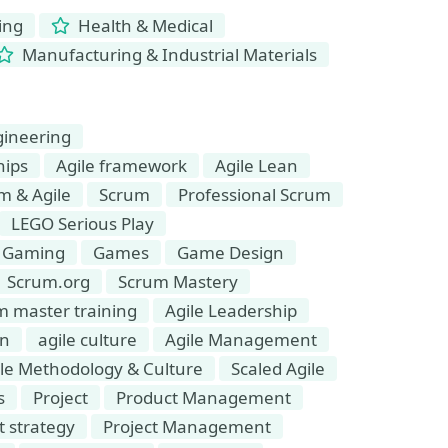
ing
Health & Medical
Manufacturing & Industrial Materials
gineering
hips
Agile framework
Agile Lean
m & Agile
Scrum
Professional Scrum
LEGO Serious Play
Gaming
Games
Game Design
Scrum.org
Scrum Mastery
m master training
Agile Leadership
on
agile culture
Agile Management
le Methodology & Culture
Scaled Agile
s
Project
Product Management
t strategy
Project Management