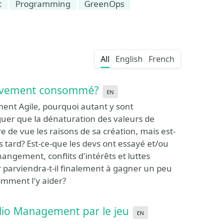
t
Programming
GreenOps
All
English
French
initivement consommé?
en
ement Agile, pourquoi autant y sont
guer que la dénaturation des valeurs de
dre de vue les raisons de sa création, mais est-
us tard? Est-ce-que les devs ont essayé et/ou
angement, conflits d'intérêts et luttes
er parviendra-t-il finalement à gagner un peu
comment l'y aider?
olio Management par le jeu
en