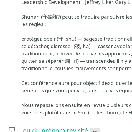
Leadership Development", Jeffrey Liker, Gary L.
Shuhari (守破離?) peut se traduire par suivre les
les règles :
protéger, obéir (守, shu) — sagesse traditionne
se détacher, digresser (破, ha) — casser avec la 
traditionnelle, trouver de nouvelles approches 
quitter, se séparer (離, ri) — transcender, il n'
traditionnelle, tous les mouvements sont permi
Cet conférence aura pour objectif d’expliquer le
bénéfices que vous pouvez, ainsi que vos équipe
Nous repasserons ensuite en revue plusieurs c
vous êtes plutôt dans le Shu (ou les choux), le H
Jeu du prénom revisité
en