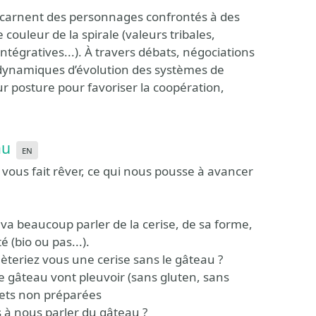
s incarnent des personnages confrontés à des
ouleur de la spirale (valeurs tribales,
tégratives...). À travers débats, négociations
es dynamiques d’évolution des systèmes de
 posture pour favoriser la coopération,
au
en
ui vous fait rêver, ce qui nous pousse à avancer
va beaucoup parler de la cerise, de sa forme,
 (bio ou pas...).
hèteriez vous une cerise sans le gâteau ?
le gâteau vont pleuvoir (sans gluten, sans
jets non préparées
 à nous parler du gâteau ?