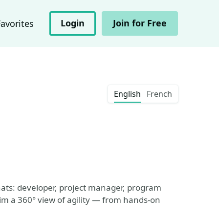
Login
Join for Free
Favorites
English
French
hats: developer, project manager, program
him a 360° view of agility — from hands-on