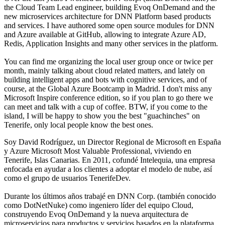
the Cloud Team Lead engineer, building Evoq OnDemand and the
new microservices architecture for DNN Platform based products
and services. I have authored some open source modules for DNN
and Azure available at GitHub, allowing to integrate Azure AD,
Redis, Application Insights and many other services in the platform.
You can find me organizing the local user group once or twice per
month, mainly talking about cloud related matters, and lately on
building intelligent apps and bots with cognitive services, and of
course, at the Global Azure Bootcamp in Madrid. I don't miss any
Microsoft Inspire conference edition, so if you plan to go there we
can meet and talk with a cup of coffee. BTW, if you come to the
island, I will be happy to show you the best "guachinches" on
Tenerife, only local people know the best ones.
Soy David Rodríguez, un Director Regional de Microsoft en España
y Azure Microsoft Most Valuable Professional, viviendo en
Tenerife, Islas Canarias. En 2011, cofundé Intelequia, una empresa
enfocada en ayudar a los clientes a adoptar el modelo de nube, así
como el grupo de usuarios TenerifeDev.
Durante los últimos años trabajé en DNN Corp. (también conocido
como DotNetNuke) como ingeniero líder del equipo Cloud,
construyendo Evoq OnDemand y la nueva arquitectura de
microservicios para productos y servicios basados en la plataforma